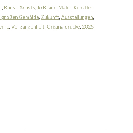
l
,
Kunst
,
Artists
,
Jo Braun
,
Maler
,
Künstler
,
 großen Gemälde
,
Zukunft
,
Ausstellungen
,
enre
,
Vergangenheit
,
Originaldrucke
,
2025