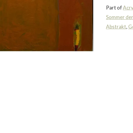
Part of
Acry
Sommer der
Abstrakt
,
G