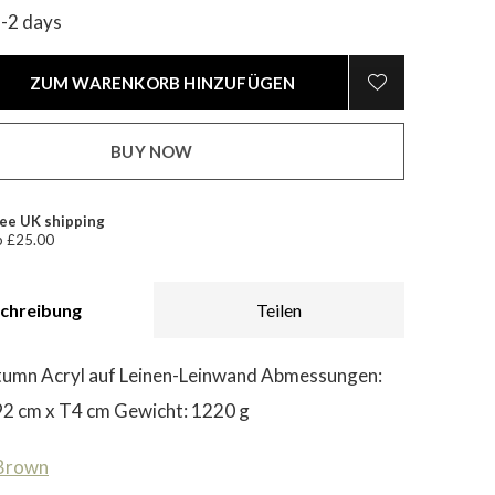
1-2 days
ZUM WARENKORB HINZUFÜGEN
BUY NOW
ee UK shipping
 £25.00
chreibung
Teilen
umn Acryl auf Leinen-Leinwand Abmessungen:
2 cm x T4 cm Gewicht: 1220 g
 Brown