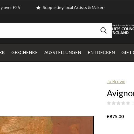
ry over £25
Supporting local Artists & Makers
RK
GESCHENKE
AUSSTELLUNGEN
ENTDECKEN
GIFT
Jo Brown
Avigno
(
£875.00