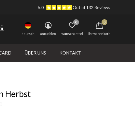
5.0
Out of 132 Reviews
0
0
deutsch
anmelden
wunschzettel
ihr warenkorb
 CARD
ÜBER UNS
KONTAKT
n Herbst
0)