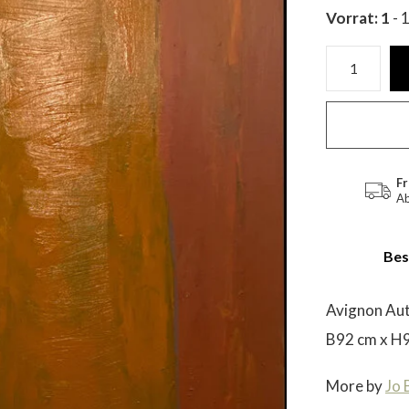
Vorrat: 1
- 
Fr
Ab
Bes
Avignon Aut
B92 cm x H9
More by
Jo