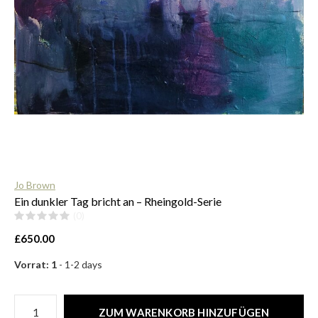
$
Jo Brown
Ein dunkler Tag bricht an – Rheingold-Serie
(0)
£650.00
Vorrat: 1
- 1-2 days
ZUM WARENKORB HINZUFÜGEN