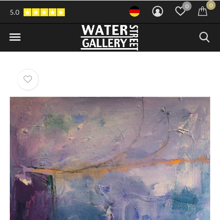
0
0
5.0