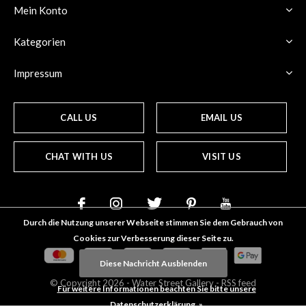
Mein Konto
Kategorien
Impressum
CALL US
EMAIL US
CHAT WITH US
VISIT US
Durch die Nutzung unserer Webseite stimmen Sie dem Gebrauch von
Cookies zur Verbesserung dieser Seite zu.
Diese Nachricht Ausblenden
© Copyright
2026
- Water Street
Gallery
-
RSS feed
Für weitere Informationen beachten Sie bitte unsere
Datenschutzerklärung. »