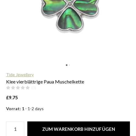
$
Tide Jewellery
Klee vierblättrige Paua Muschelkette
(0)
£9.75
Vorrat: 1
- 1-2 days
ZUM WARENKORB HINZUFÜGEN