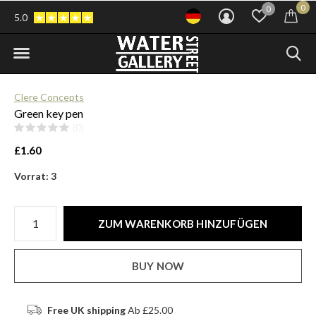
0
0
5.0
Clere Concepts
Green key pen
(0)
£1.60
Vorrat: 3
ZUM WARENKORB HINZUFÜGEN
BUY NOW
Free UK shipping
Ab £25.00