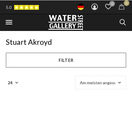
0
0
5.0
Stuart Akroyd
FILTER