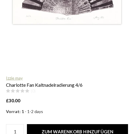
$
Izzie may
Charlotte Fan Kaltnadelradierung 4/6
(0)
£30.00
Vorrat: 1
- 1-2 days
ZUM WARENKORB HINZUFÜGEN