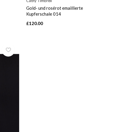
Cathy Timbrell
Gold- und rosérot emaillierte
Kupferschale 014
£120.00