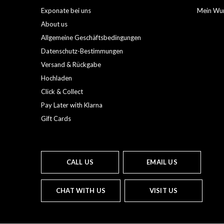
Exponate bei uns
Mein Wun
About us
Allgemeine Geschäftsbedingungen
Datenschutz-Bestimmungen
Versand & Rückgabe
Hochladen
Click & Collect
Pay Later with Klarna
Gift Cards
CALL US
EMAIL US
CHAT WITH US
VISIT US