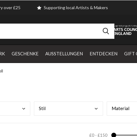
ry over £25
Supporting local Artists & Makers
RK
GESCHENKE
AUSSTELLUNGEN
ENTDECKEN
GIFT
ll
Stil
Mate
rial
£0
-
£150