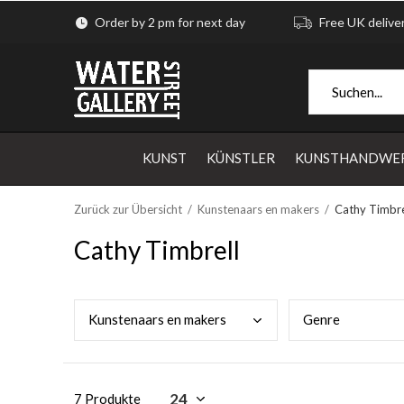
Order by 2 pm for next day
Free UK delive
KUNST
KÜNSTLER
KUNSTHANDWE
Zurück zur Übersicht
Kunstenaars en makers
Cathy Timbre
Cathy Timbrell
Kuns
tenaars en makers
Genr
e
7 Produkte