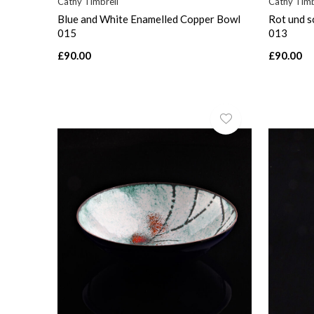
Cathy Timbrell
Cathy Timb
Blue and White Enamelled Copper Bowl
Rot und s
015
013
£90.00
£90.00