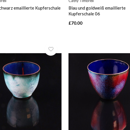
rell
Cathy Timbrell
chwarz emaillierte Kupferschale
Blau und goldweiß emaillierte
Kupferschale 06
£70.00