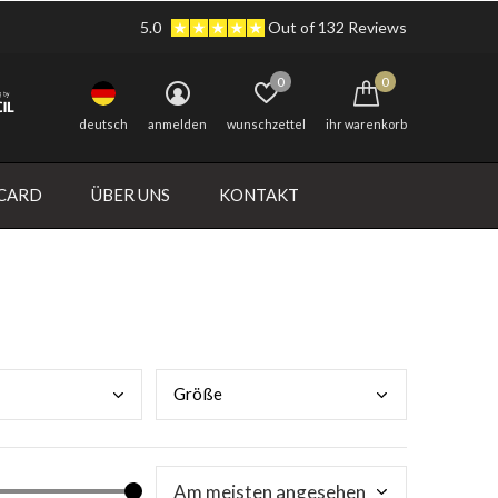
5.0
Out of 132 Reviews
0
0
deutsch
anmelden
wunschzettel
ihr warenkorb
 CARD
ÜBER UNS
KONTAKT
Größ
e