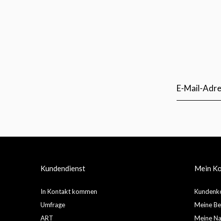
Kundendienst
Mein K
In Kontakt kommen
Kundenko
Umfrage
Meine Be
ART
Meine Nac