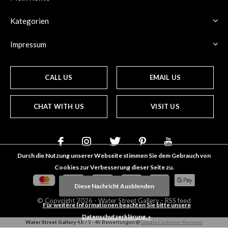
Kategorien
Impressum
CALL US
EMAIL US
CHAT WITH US
VISIT US
Durch die Nutzung unserer Webseite stimmen Sie dem Gebrauch von
Cookies zur Verbesserung dieser Seite zu.
Diese Nachricht Ausblenden
© Copyright
2026
- Water Street
Gallery
-
RSS feed
Für weitere Informationen beachten Sie bitte unsere
Datenschutzerklärung. »
Water Street Gallery
4.8
/
5
-
40
Bewertungen @
Google Customer Reviews