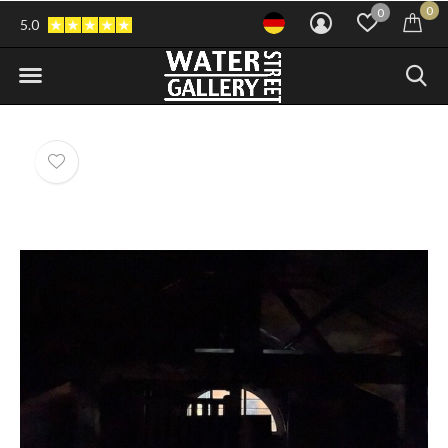
0
0
5.0