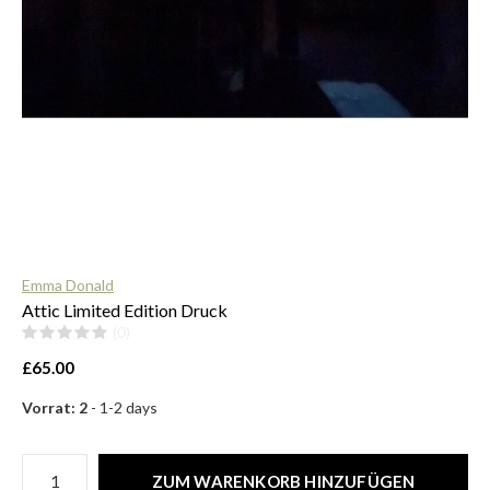
$
Emma Donald
Attic Limited Edition Druck
(0)
£65.00
Vorrat: 2
- 1-2 days
ZUM WARENKORB HINZUFÜGEN