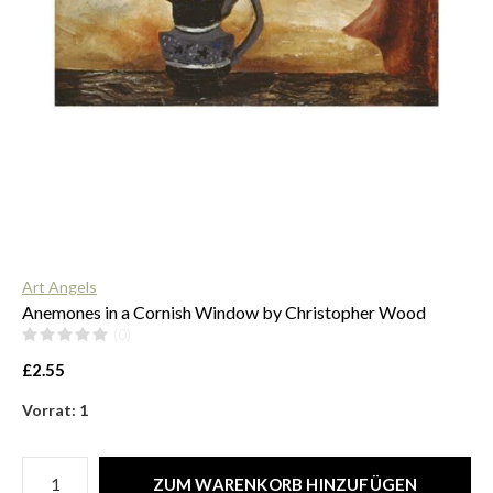
$
Art Angels
Anemones in a Cornish Window by Christopher Wood
(0)
£2.55
Vorrat: 1
ZUM WARENKORB HINZUFÜGEN