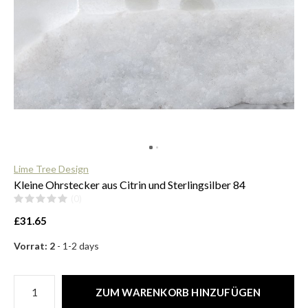
$
Lime Tree Design
Kleine Ohrstecker aus Citrin und Sterlingsilber 84
(0)
£31.65
Vorrat: 2
- 1-2 days
ZUM WARENKORB HINZUFÜGEN