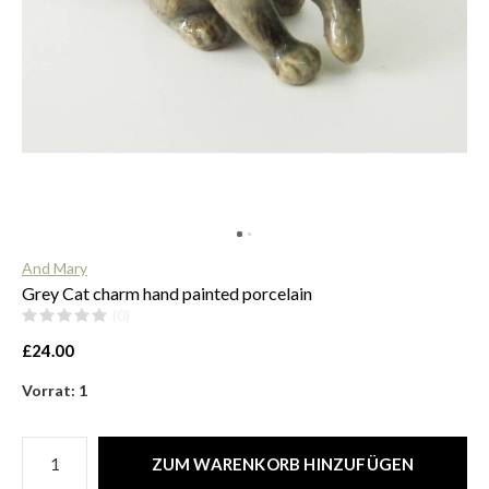
$
And Mary
Grey Cat charm hand painted porcelain
(0)
£24.00
Vorrat: 1
ZUM WARENKORB HINZUFÜGEN