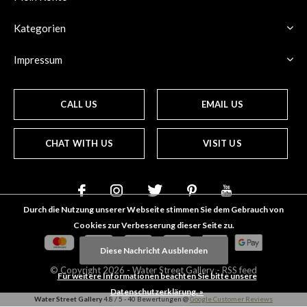
Kategorien
Impressum
CALL US
EMAIL US
CHAT WITH US
VISIT US
Durch die Nutzung unserer Webseite stimmen Sie dem Gebrauch von
Cookies zur Verbesserung dieser Seite zu.
Diese Nachricht Ausblenden
© Copyright
2026
- Water Street
Gallery
-
RSS feed
Für weitere Informationen beachten Sie bitte unsere
Datenschutzerklärung. »
Water Street Gallery
4.8
/
5
-
40
Bewertungen @
Google Customer Reviews