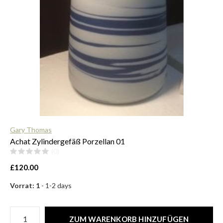
$
Gary Thomas
Achat Zylindergefäß Porzellan 01
(0)
£120.00
Vorrat: 1
- 1-2 days
ZUM WARENKORB HINZUFÜGEN