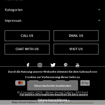
Kategorien
Impressum
CALL US
EMAIL US
CHAT WITH US
VISIT US
Durch die Nutzung unserer Webseite stimmen Sie dem Gebrauch von
Cookies zur Verbesserung dieser Seite zu.
Diese Nachricht Ausblenden
© Copyright
2026
- Water Street
Gallery
-
RSS feed
Für weitere Informationen beachten Sie bitte unsere
Datenschutzerklärung. »
Water Street Gallery
4.8
/
5
-
40
Bewertungen @
Google Customer Reviews