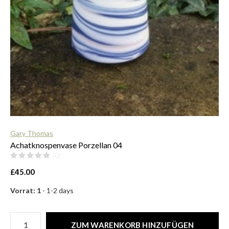
$
Gary Thomas
Achatknospenvase Porzellan 04
(0)
£45.00
Vorrat: 1
- 1-2 days
ZUM WARENKORB HINZUFÜGEN