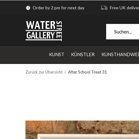
Order by 2 pm for next day
Free UK delive
KUNST
KÜNSTLER
KUNSTHANDWE
Zurück zur Übersicht
After School Treat 31