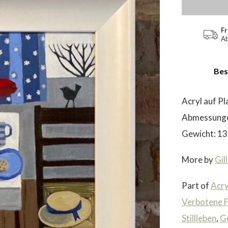
Fr
Ab
Bes
Acryl auf P
Abmessunge
Gewicht: 13
More by
Gil
Part of
Acry
Verbotene F
Stillleben
,
G