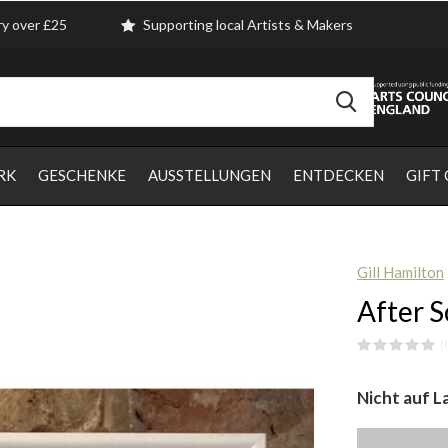
ry over £25
Supporting local Artists & Makers
RK
GESCHENKE
AUSSTELLUNGEN
ENTDECKEN
GIFT
Gill Hamilton
After S
(
Nicht auf L