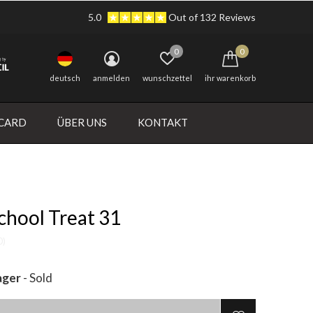
5.0
Out of 132 Reviews
0
0
deutsch
anmelden
wunschzettel
ihr warenkorb
 CARD
ÜBER UNS
KONTAKT
chool Treat 31
0)
ager
- Sold