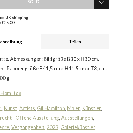
SOLD
ee UK shipping
 £25.00
chreibung
Teilen
latte. Abmessungen: Bildgröße B30 x H30 cm.
n: Rahmengröße B41,5 cm x H41,5 cm x T3, cm.
00 g
l Hamilton
l
,
Kunst
,
Artists
,
Gil Hamilton
,
Maler
,
Künstler
,
rucht - Offene Ausstellung
,
Ausstellungen
,
enre
,
Vergangenheit
,
2023
,
Galeriekünstler