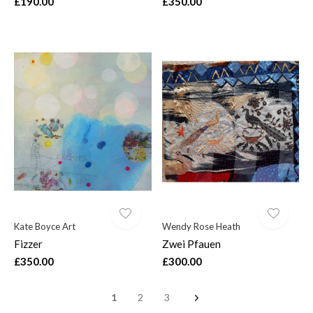
£190.00
£350.00
Kate Boyce Art
Wendy Rose Heath
Fizzer
Zwei Pfauen
£350.00
£300.00
1
2
3