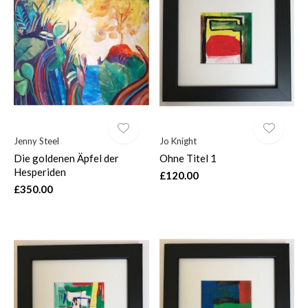
$
Jenny Steel
Jo Knight
Die goldenen Äpfel der
Ohne Titel 1
Hesperiden
£120.00
£350.00