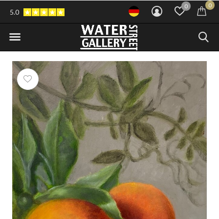
0
0
5.0