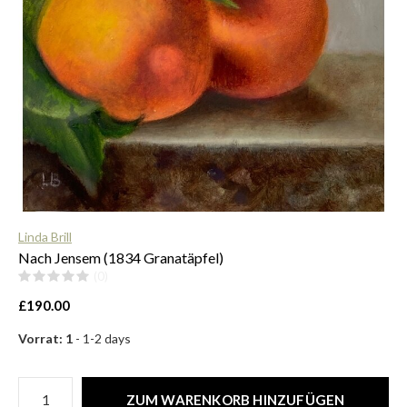
$
Linda Brill
Nach Jensem (1834 Granatäpfel)
(0)
£190.00
Vorrat: 1
- 1-2 days
ZUM WARENKORB HINZUFÜGEN