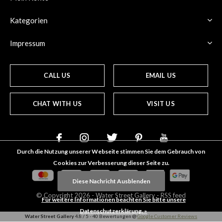
Kategorien
Impressum
CALL US
EMAIL US
CHAT WITH US
VISIT US
Durch die Nutzung unserer Webseite stimmen Sie dem Gebrauch von
Cookies zur Verbesserung dieser Seite zu.
Diese Nachricht Ausblenden
© Copyright
2026
- Water Street
Gallery
-
RSS feed
Für weitere Informationen beachten Sie bitte unsere
Datenschutzerklärung. »
Water Street Gallery
4.8
/
5
-
40
Bewertungen @
Google Customer Reviews