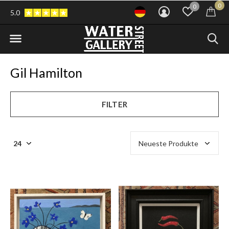
0
0
5.0
Gil Hamilton
FILTER