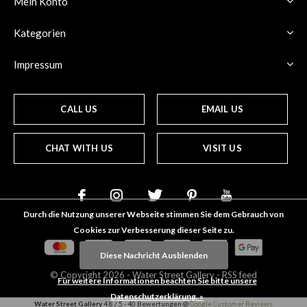
Mein Konto
Kategorien
Impressum
CALL US
EMAIL US
CHAT WITH US
VISIT US
Durch die Nutzung unserer Webseite stimmen Sie dem Gebrauch von
Cookies zur Verbesserung dieser Seite zu.
Diese Nachricht Ausblenden
© Copyright
2026
- Water Street
Gallery
-
RSS feed
Für weitere Informationen beachten Sie bitte unsere
Datenschutzerklärung. »
Water Street Gallery
4.8
/
5
-
40
Bewertungen @
Google Customer Reviews