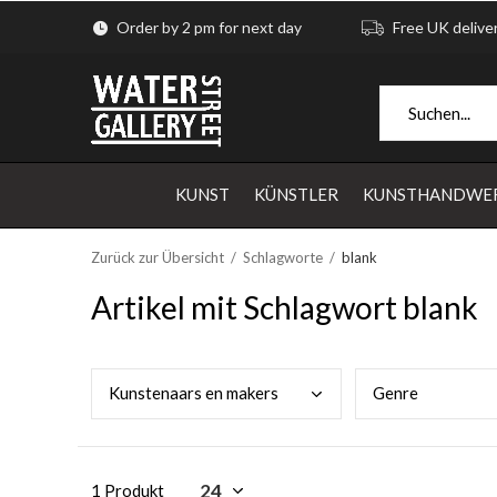
Order by 2 pm for next day
Free UK delive
KUNST
KÜNSTLER
KUNSTHANDWE
Zurück zur Übersicht
Schlagworte
blank
Artikel mit Schlagwort blank
Kuns
tenaars en makers
Genr
e
1 Produkt