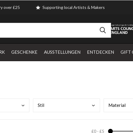
ry over £25
Supporting local Artists & Makers
RK
GESCHENKE
AUSSTELLUNGEN
ENTDECKEN
GIFT
Stil
Mate
rial
£0
-
£5