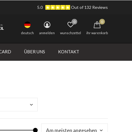
5.0
Out of 132 Reviews
0
0
deutsch
anmelden
wunschzettel
ihr warenkorb
 CARD
ÜBER UNS
KONTAKT