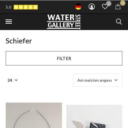
0
0
5.0
Schiefer
FILTER