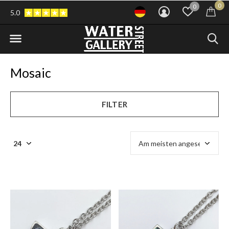
0
0
5.0
Mosaic
FILTER