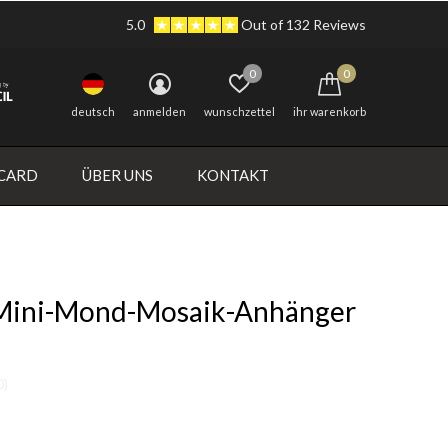
5.0
Out of 132 Reviews
0
0
deutsch
anmelden
wunschzettel
ihr warenkorb
 CARD
ÜBER UNS
KONTAKT
Mini-Mond-Mosaik-Anhänger
0)