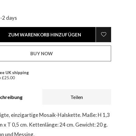
1-2 days
ZUM WARENKORB HINZUFÜGEN
BUY NOW
ee UK shipping
 £25.00
chreibung
Teilen
gte, einzigartige Mosaik-Halskette. Maße: H 1,3
m x T 0,5 cm. Kettenlänge: 24 cm. Gewicht: 20 g.
inn und Messing.