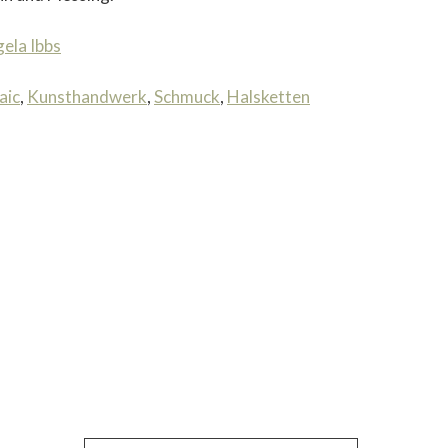
ela Ibbs
aic
,
Kunsthandwerk
,
Schmuck
,
Halsketten