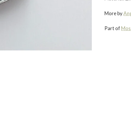
More by
Ang
Part of
Mos