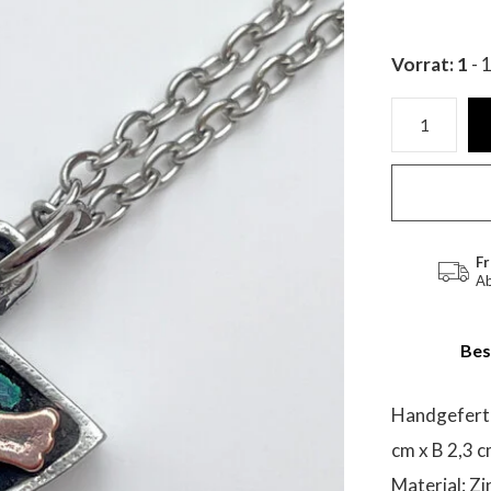
Vorrat: 1
- 
Fr
Ab
Bes
Handgeferti
cm x B 2,3 c
Material: Z