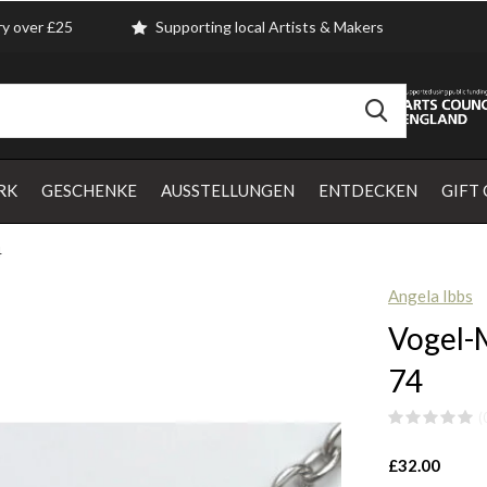
ry over £25
Supporting local Artists & Makers
RK
GESCHENKE
AUSSTELLUNGEN
ENTDECKEN
GIFT
4
Angela Ibbs
Vogel-
74
(
£32.00