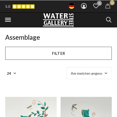
0
0
5.0
Assemblage
FILTER