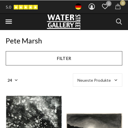
0
0
5.0
Pete Marsh
FILTER