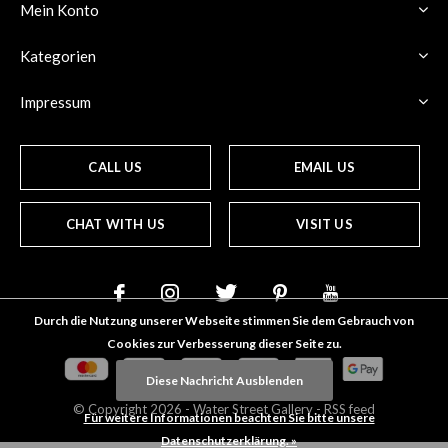
Mein Konto
Kategorien
Impressum
CALL US
EMAIL US
CHAT WITH US
VISIT US
Durch die Nutzung unserer Webseite stimmen Sie dem Gebrauch von
Cookies zur Verbesserung dieser Seite zu.
Diese Nachricht Ausblenden
© Copyright
2026
- Water Street
Gallery
-
RSS feed
Für weitere Informationen beachten Sie bitte unsere
Datenschutzerklärung. »