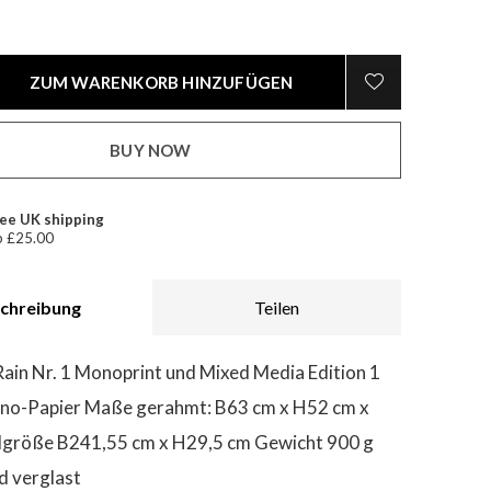
ZUM WARENKORB HINZUFÜGEN
BUY NOW
ee UK shipping
 £25.00
chreibung
Teilen
Rain Nr. 1 Monoprint und Mixed Media Edition 1
ano-Papier Maße gerahmt: B63 cm x H52 cm x
dgröße B241,55 cm x H29,5 cm Gewicht 900 g
 verglast