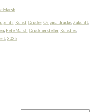
te Marsh
oprints
,
Kunst
,
Drucke
,
Originaldrucke
,
Zukunft
,
en
,
Pete Marsh
,
Druckhersteller
,
Künstler
,
eit
,
2025