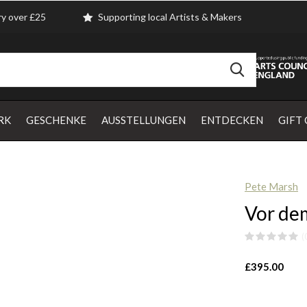
ry over £25
Supporting local Artists & Makers
RK
GESCHENKE
AUSSTELLUNGEN
ENTDECKEN
GIFT
Pete Marsh
Vor de
(
£395.00