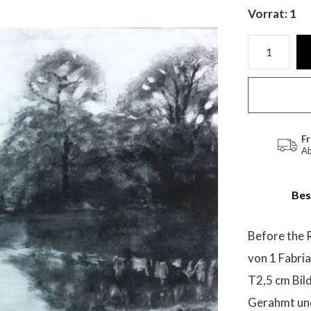
Vorrat: 1
Fr
Ab
Bes
Before the 
von 1 Fabri
T2,5 cm Bil
Gerahmt und