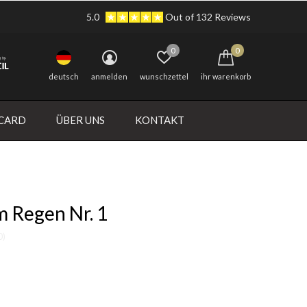
5.0
Out of 132 Reviews
0
0
deutsch
anmelden
wunschzettel
ihr warenkorb
 CARD
ÜBER UNS
KONTAKT
m Regen Nr. 1
0)