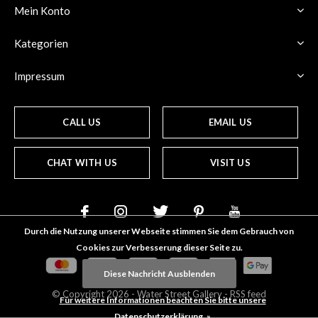
Mein Konto
Kategorien
Impressum
CALL US
EMAIL US
CHAT WITH US
VISIT US
Durch die Nutzung unserer Webseite stimmen Sie dem Gebrauch von
Cookies zur Verbesserung dieser Seite zu.
Diese Nachricht Ausblenden
© Copyright
2026
- Water Street
Gallery
-
RSS feed
Für weitere Informationen beachten Sie bitte unsere
Datenschutzerklärung. »