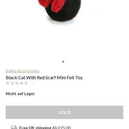
$
Amica Accessories
Black Cat With Red Scarf Mini Felt Toy
(0)
Nicht auf Lager
SOLD
Free UK shipping
Ab £25.00