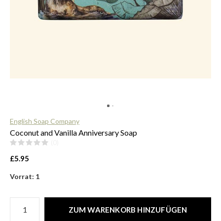
$
English Soap Company
Coconut and Vanilla Anniversary Soap
(0)
£5.95
Vorrat: 1
ZUM WARENKORB HINZUFÜGEN