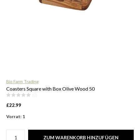
$
Bio Farm Trading
Coasters Square with Box Olive Wood 50
(0)
£22.99
Vorrat: 1
ZUM WARENKORB HINZUFÜGEN