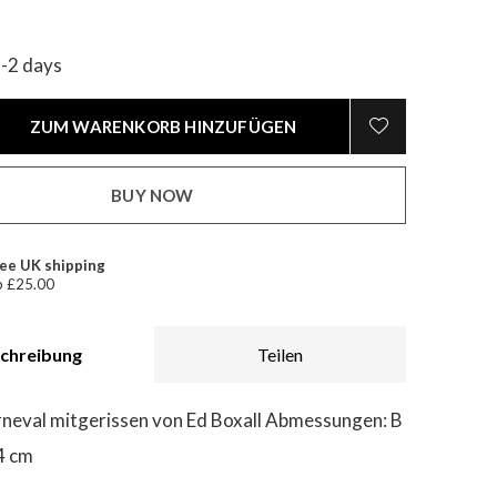
1-2 days
ZUM WARENKORB HINZUFÜGEN
BUY NOW
ee UK shipping
 £25.00
chreibung
Teilen
neval mitgerissen von Ed Boxall Abmessungen: B
4 cm