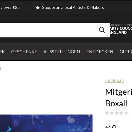
ry over £25
Supporting local Artists & Makers
RK
GESCHENKE
AUSSTELLUNGEN
ENTDECKEN
GIFT
l
Ed Boxall
Mitger
Boxall
(
£7.99