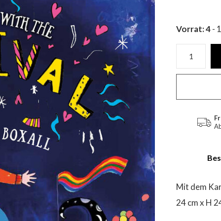
Vorrat: 4
- 
Fr
Ab
Bes
Mit dem Kar
24 cm x H 2