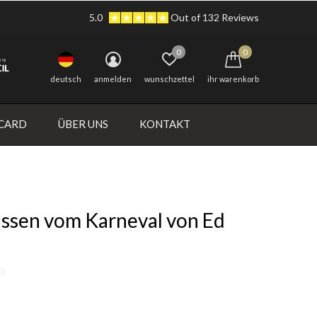
5.0
Out of 132 Reviews
0
0
deutsch
anmelden
wunschzettel
ihr warenkorb
 CARD
ÜBER UNS
KONTAKT
issen vom Karneval von Ed
0)