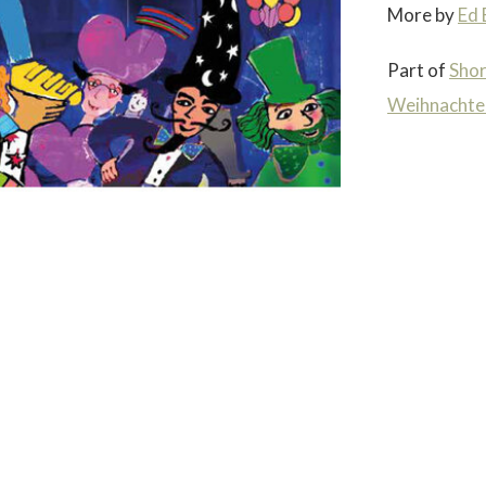
More by
Ed 
Part of
Shor
Weihnachte