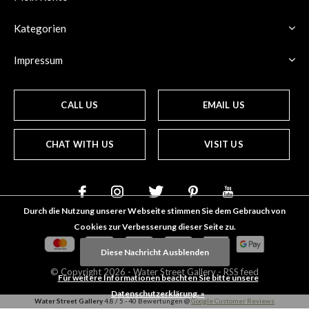
Kategorien
Impressum
CALL US
EMAIL US
CHAT WITH US
VISIT US
Durch die Nutzung unserer Webseite stimmen Sie dem Gebrauch von
Cookies zur Verbesserung dieser Seite zu.
Diese Nachricht Ausblenden
© Copyright
2026
- Water Street
Gallery
-
RSS feed
Für weitere Informationen beachten Sie bitte unsere
Datenschutzerklärung. »
Water Street Gallery
4.8
/
5
-
40
Bewertungen @
Google Customer Reviews