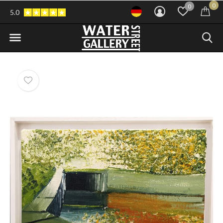
0
0
5.0