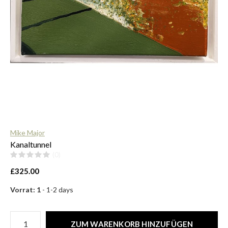
$
Mike Major
Kanaltunnel
(0)
£325.00
Vorrat: 1
- 1-2 days
ZUM WARENKORB HINZUFÜGEN