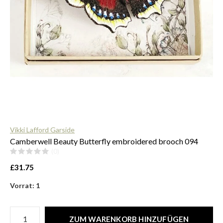
$
Vikki Lafford Garside
Camberwell Beauty Butterfly embroidered brooch 094
(0)
£31.75
Vorrat: 1
ZUM WARENKORB HINZUFÜGEN