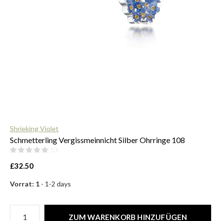
$
Shrieking Violet
Schmetterling Vergissmeinnicht Silber Ohrringe 108
(0)
£32.50
Vorrat: 1
- 1-2 days
ZUM WARENKORB HINZUFÜGEN