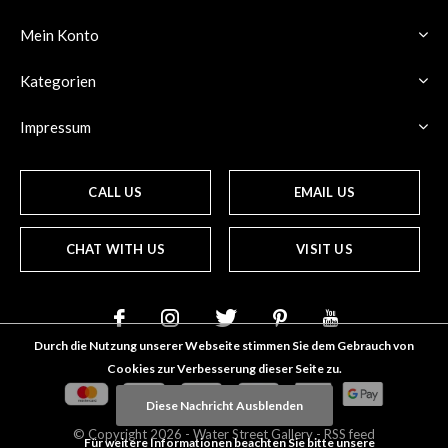
Mein Konto
Kategorien
Impressum
CALL US
EMAIL US
CHAT WITH US
VISIT US
Durch die Nutzung unserer Webseite stimmen Sie dem Gebrauch von
Cookies zur Verbesserung dieser Seite zu.
Diese Nachricht Ausblenden
© Copyright
2026
- Water Street
Gallery
-
RSS feed
Für weitere Informationen beachten Sie bitte unsere