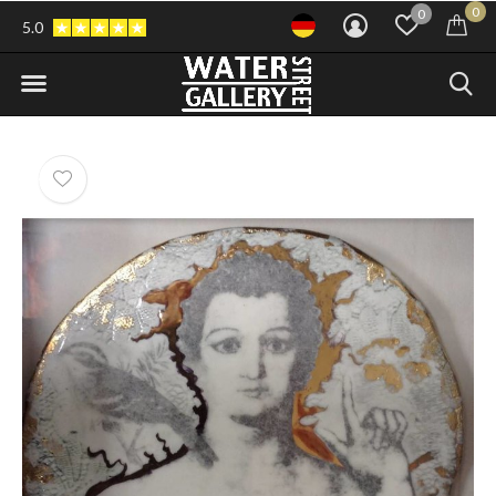
0
0
5.0