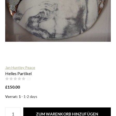
$
Jan Huntley Peace
Helles Partikel
(0)
£150.00
Vorrat: 1
- 1-2 days
ZUM WARENKORB HINZUFÜGEN