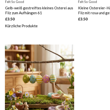
Felt So Good
Felt So Good
Gelb-weiß gestreiftes kleines Osterei aus
Kleine Ostereier-H
Filz zum Aufhängen 61
Filz mit rosa und g
£3.50
£3.50
Kürzliche Produkte