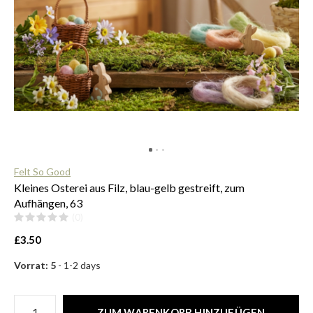
$
Felt So Good
Kleines Osterei aus Filz, blau-gelb gestreift, zum
Aufhängen, 63
(0)
£3.50
Vorrat: 5
- 1-2 days
ZUM WARENKORB HINZUFÜGEN