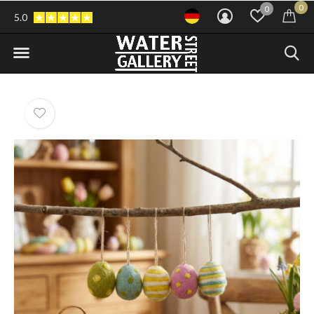
0
0
5.0