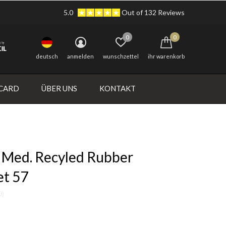
5.0
Out of 132 Reviews
0
0
deutsch
anmelden
wunschzettel
ihr warenkorb
 CARD
ÜBER UNS
KONTAKT
 Med. Recyled Rubber
et 57
0)