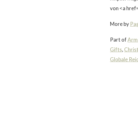
von <a href
More by
Pa
Part of
Arm
Gifts
,
Chris
Globale Rei