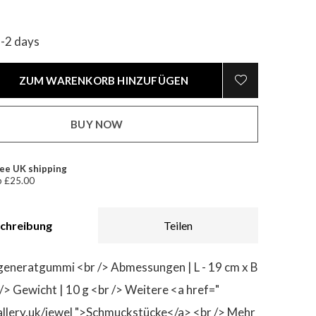
1-2 days
ZUM WARENKORB HINZUFÜGEN
BUY NOW
ee UK shipping
 £25.00
chreibung
Teilen
eneratgummi <br /> Abmessungen | L - 19 cm x B
 /> Gewicht | 10 g <br /> Weitere <a href="
allery.uk/jewel ">Schmuckstücke</a> <br /> Mehr