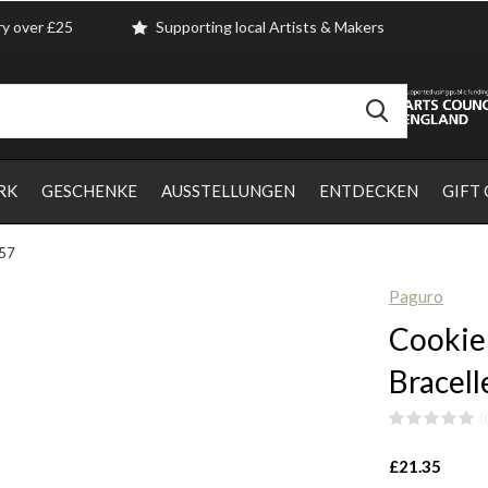
ry over £25
Supporting local Artists & Makers
RK
GESCHENKE
AUSSTELLUNGEN
ENTDECKEN
GIFT
 57
Paguro
Cookie
Bracell
(
£21.35