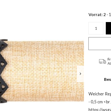
Vorrat: 2
- 
Fr
Ab
Bes
Weicher Reg
- 0,5 cm <br
https://wsg