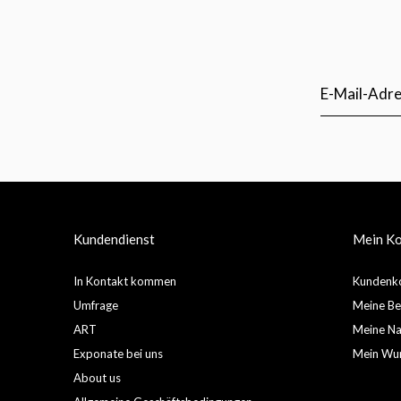
Kundendienst
Mein K
In Kontakt kommen
Kundenko
Umfrage
Meine Be
ART
Meine Nac
Exponate bei uns
Mein Wun
About us