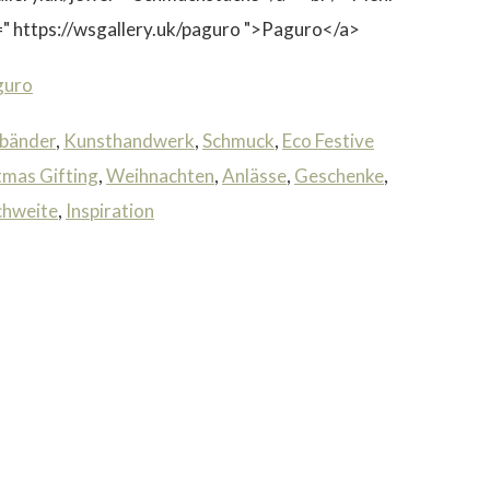
=" https://wsgallery.uk/paguro ">Paguro</a>
guro
bänder
,
Kunsthandwerk
,
Schmuck
,
Eco Festive
tmas Gifting
,
Weihnachten
,
Anlässe
,
Geschenke
,
chweite
,
Inspiration