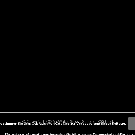
© Copyright
2026
- Water Street
Gallery
-
RSS feed
e stimmen Sie dem Gebrauch von Cookies zur Verbesserung dieser Seite zu.
Für weitere Informationen beachten Sie bitte unsere Datenschutzerklärung. »