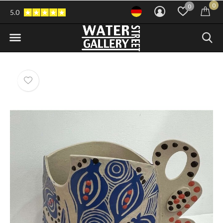
0
0
5.0