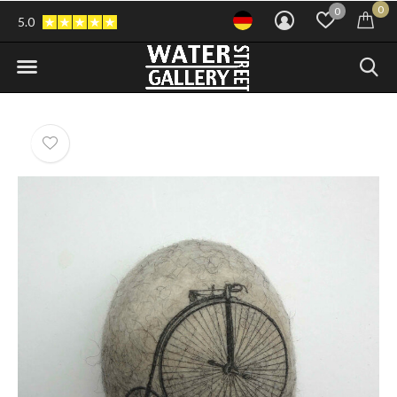
0
0
5.0