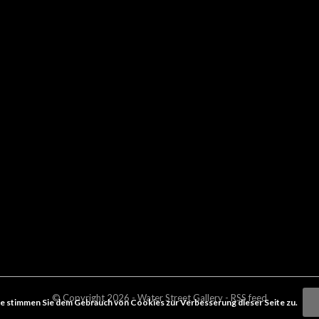
© Copyright
2026
- Water Street
Gallery
-
RSS feed
e stimmen Sie dem Gebrauch von Cookies zur Verbesserung dieser Seite zu.