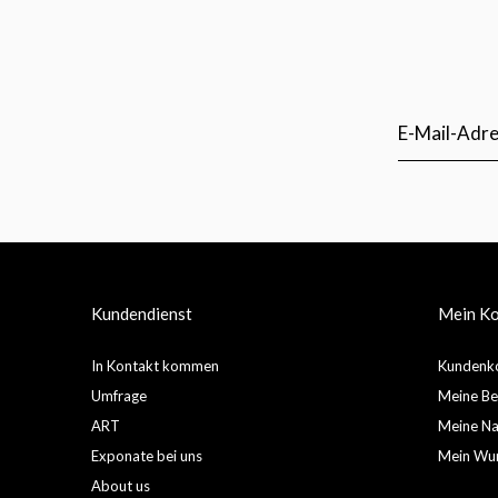
Kundendienst
Mein K
In Kontakt kommen
Kundenko
Umfrage
Meine Be
ART
Meine Nac
Exponate bei uns
Mein Wun
About us