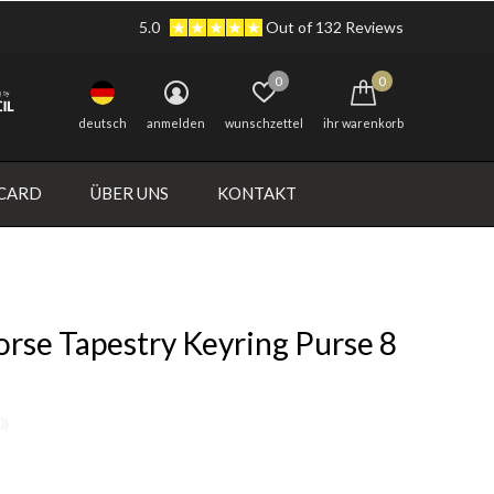
5.0
Out of 132 Reviews
0
0
deutsch
anmelden
wunschzettel
ihr warenkorb
 CARD
ÜBER UNS
KONTAKT
rse Tapestry Keyring Purse 8
m
0)