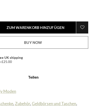
ZUM WARENKORB HINZUFÜGEN
BUY NOW
ee UK shipping
 £25.00
Teilen
ly Moden
schenke
,
Zubehör
,
Geldbörsen und Taschen
,