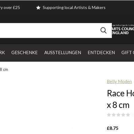
ry over £25
Supporting local Artists & Makers
RK
GESCHENKE
AUSSTELLUNGEN
ENTDECKEN
GIFT
x 8 cm
Belly Moden
Race Ho
x 8 c
(
£8.75