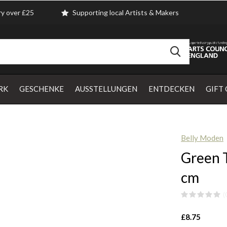
ry over £25
Supporting local Artists & Makers
RK
GESCHENKE
AUSSTELLUNGEN
ENTDECKEN
GIFT
Belly Moden
Green T
cm
(
£8.75