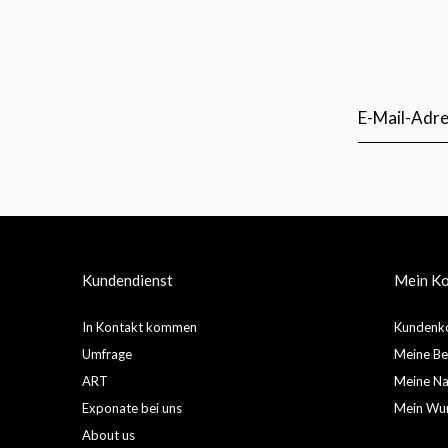
Kundendienst
Mein K
In Kontakt kommen
Kundenko
Umfrage
Meine Be
ART
Meine Nac
Exponate bei uns
Mein Wun
About us