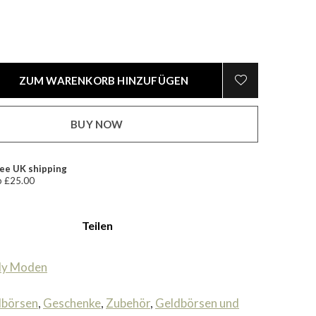
ZUM WARENKORB HINZUFÜGEN
BUY NOW
ee UK shipping
 £25.00
Teilen
ly Moden
dbörsen
,
Geschenke
,
Zubehör
,
Geldbörsen und