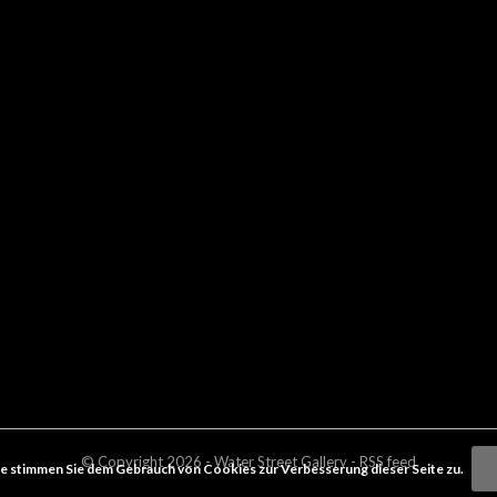
© Copyright
2026
- Water Street
Gallery
-
RSS feed
e stimmen Sie dem Gebrauch von Cookies zur Verbesserung dieser Seite zu.