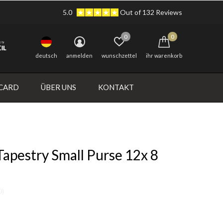
5.0
Out of 132 Reviews
0
0
deutsch
anmelden
wunschzettel
ihr warenkorb
 CARD
ÜBER UNS
KONTAKT
apestry Small Purse 12x 8
0)