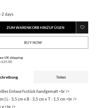
1-2 days
ZUM WARENKORB HINZUFÜGEN
BUY NOW
ee UK shipping
 £25.00
chreibung
Teilen
ißes Entwurfsstück handgemalt <br />
| L - 3,5 cm x B - 3,5 cm x T - 1,5 cm <br />
 g <br />