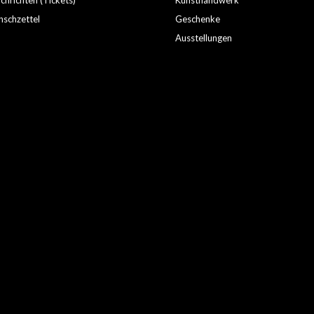
hrichten (Tickets)
Kunsthandwerk
schzettel
Geschenke
Ausstellungen