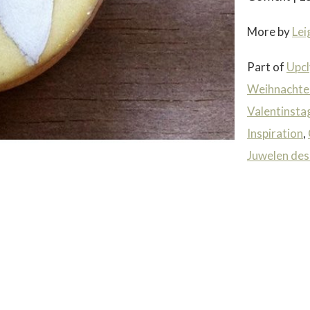
More by
Lei
Part of
Upcl
Weihnachte
Valentinsta
Inspiration
,
Juwelen de