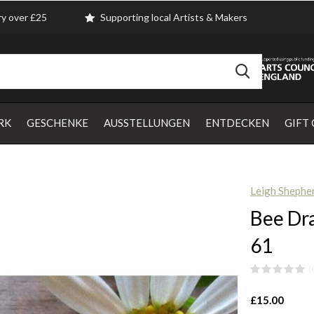
ry over £25
Supporting local Artists & Makers
RK
GESCHENKE
AUSSTELLUNGEN
ENTDECKEN
GIFT
Leigh Shephe
Bee Dra
61
(
£15.00