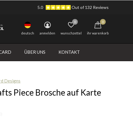
5.0
Out of 132 Reviews
0
0
deutsch
anmelden
wunschzettel
ihr warenkorb
 CARD
ÜBER UNS
KONTAKT
rd Designs
fts Piece Brosche auf Karte
0)