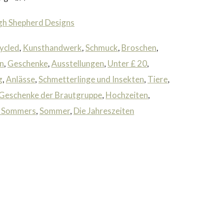
gh Shepherd Designs
ycled
,
Kunsthandwerk
,
Schmuck
,
Broschen
,
n
,
Geschenke
,
Ausstellungen
,
Unter £ 20
,
g
,
Anlässe
,
Schmetterlinge und Insekten
,
Tiere
,
Geschenke der Brautgruppe
,
Hochzeiten
,
s Sommers
,
Sommer
,
Die Jahreszeiten