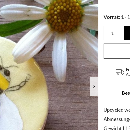
Vorrat: 1
- 
Fr
Ab
Bes
Upcycled we
Abmessungen 
Gewicht | 15