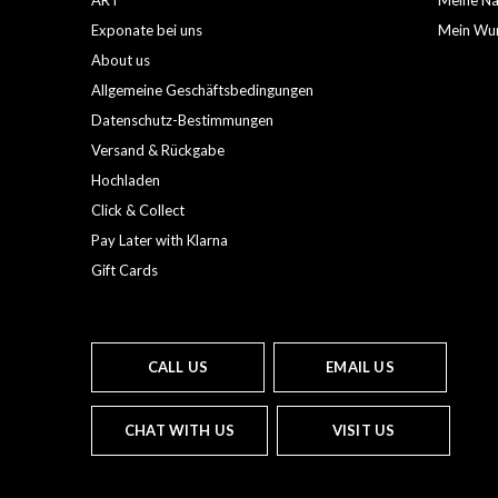
ART
Meine Nac
Exponate bei uns
Mein Wun
About us
Allgemeine Geschäftsbedingungen
Datenschutz-Bestimmungen
Versand & Rückgabe
Hochladen
Click & Collect
Pay Later with Klarna
Gift Cards
CALL US
EMAIL US
CHAT WITH US
VISIT US