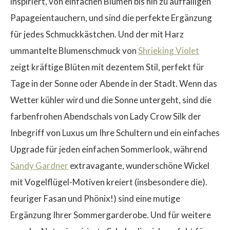
inspiriert, von einfachen Blumen bis hin zu auffälligen
Papageientauchern, und sind die perfekte Ergänzung
für jedes Schmuckkästchen. Und der mit Harz
ummantelte Blumenschmuck von
Shrieking Violet
$
zeigt kräftige Blüten mit dezentem Stil, perfekt für
Tage in der Sonne oder Abende in der Stadt. Wenn das
Wetter kühler wird und die Sonne untergeht, sind die
farbenfrohen Abendschals von Lady Crow Silk der
Inbegriff von Luxus um Ihre Schultern und ein einfaches
Upgrade für jeden einfachen Sommerlook, während
Sandy Gardner
extravagante, wunderschöne Wickel
mit Vogelflügel-Motiven kreiert (insbesondere die).
feuriger Fasan und Phönix!) sind eine mutige
Ergänzung Ihrer Sommergarderobe. Und für weitere