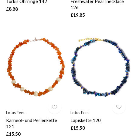
Türkis Ohrringe 142
Freshwater Pearl necklace
126
£8.88
£19.85
Lotus Feet
Lotus Feet
Karneol- und Perlenkette
Lapiskette 120
121
£15.50
£15.50