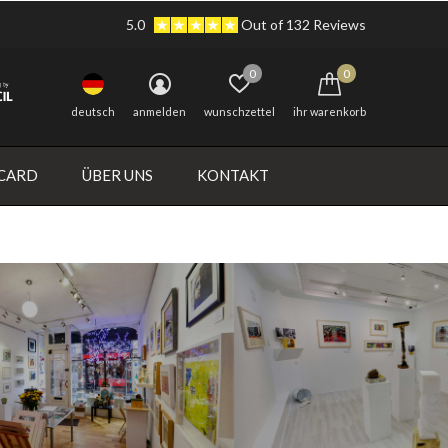
5.0
Out of 132 Reviews
0
0
deutsch
anmelden
wunschzettel
ihr warenkorb
 CARD
ÜBER UNS
KONTAKT