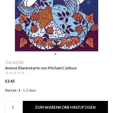
$
The Art File
Anesse Blankokarte von Michael Cailloux
(0)
£2.65
Vorrat: 1
- 1-2 days
ZUM WARENKORB HINZUFÜGEN