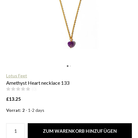
$
Lotus Feet
Amethyst Heart necklace 133
(0)
£13.25
Vorrat: 2
- 1-2 days
ZUM WARENKORB HINZUFÜGEN