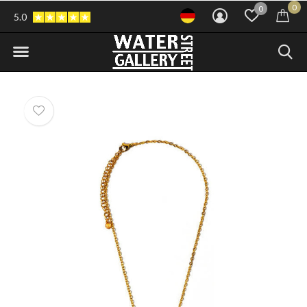
0
0
5.0