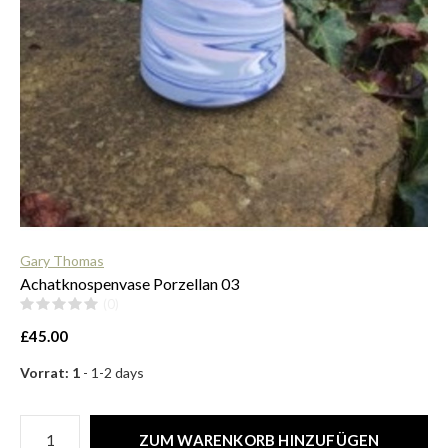
$
Gary Thomas
Achatknospenvase Porzellan 03
(0)
£45.00
Vorrat: 1
- 1-2 days
ZUM WARENKORB HINZUFÜGEN