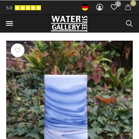
0
0
5.0