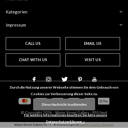
Kategorien
Impressum
CALL US
EMAIL US
CHAT WITH US
VISIT US
Durch die Nutzung unserer Webseite stimmen Sie dem Gebrauch von
Cookies zur Verbesserung dieser Seite zu.
Diese Nachricht Ausblenden
© Copyright
2026
- Water Street
Gallery
-
RSS feed
Für weitere Informationen beachten Sie bitte unsere
Datenschutzerklärung. »
Water Street Gallery
4.8
/
5
-
40
Bewertungen @
Google Customer Reviews