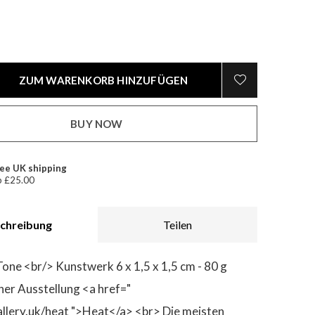
ZUM WARENKORB HINZUFÜGEN
BUY NOW
ee UK shipping
 £25.00
chreibung
Teilen
one <br/> Kunstwerk 6 x 1,5 x 1,5 cm - 80 g
iner Ausstellung <a href="
allery.uk/heat ">Heat</a> <br> Die meisten