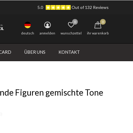
5.0
Out of 132 Reviews
0
0
deutsch
anmelden
wunschzettel
ihr warenkorb
 CARD
ÜBER UNS
KONTAKT
ende Figuren gemischte Tone
0)