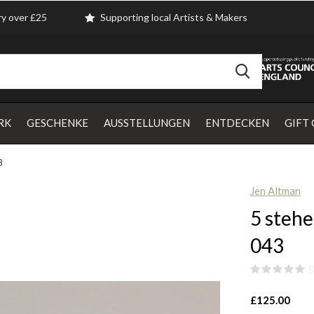
ry over £25
Supporting local Artists & Makers
RK
GESCHENKE
AUSSTELLUNGEN
ENTDECKEN
GIFT
3
Jen Altman
5 steh
043
(
£125.00