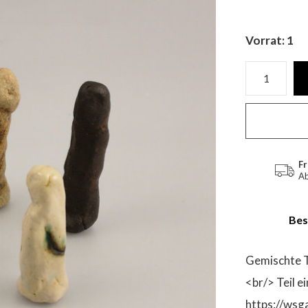
Vorrat: 1
Fr
Ab
Bes
Gemischte T
<br/> Teil e
https://wsg