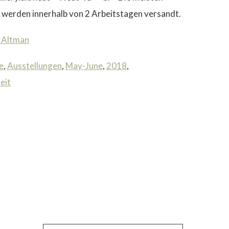
werden innerhalb von 2 Arbeitstagen versandt.
 Altman
e
,
Ausstellungen
,
May-June
,
2018
,
eit