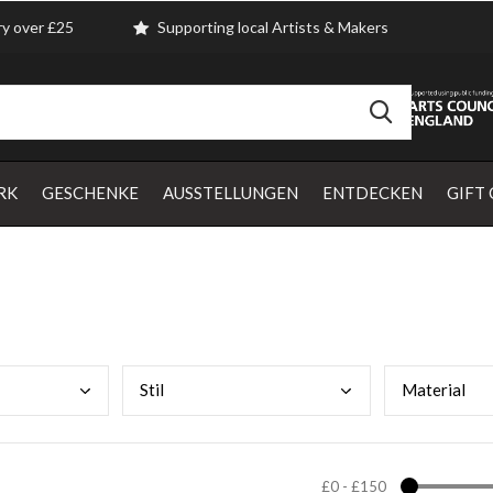
ry over £25
Supporting local Artists & Makers
RK
GESCHENKE
AUSSTELLUNGEN
ENTDECKEN
GIFT
Stil
Mate
rial
£0
-
£150