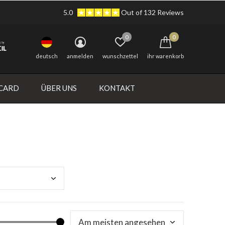
5.0
Out of 132 Reviews
0
0
deutsch
anmelden
wunschzettel
ihr warenkorb
 CARD
ÜBER UNS
KONTAKT