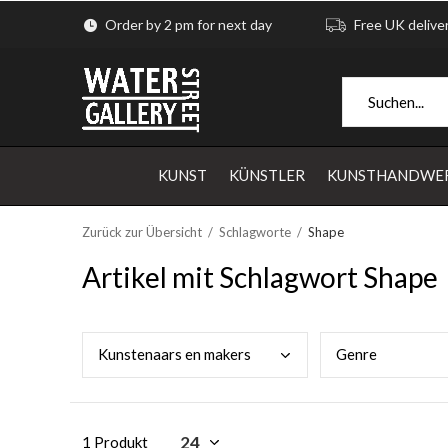
Order by 2 pm for next day
Free UK delive
KUNST
KÜNSTLER
KUNSTHANDWE
Zurück zur Übersicht
Schlagworte
Shape
Artikel mit Schlagwort Shape
Kuns
tenaars en makers
Genr
e
1 Produkt