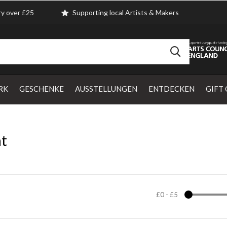
ry over £25
Supporting local Artists & Makers
RK
GESCHENKE
AUSSTELLUNGEN
ENTDECKEN
GIFT
nt
£0
-
£5