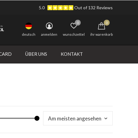
5.0
Out of 132 Reviews
0
0
deutsch
anmelden
wunschzettel
ihr warenkorb
 CARD
ÜBER UNS
KONTAKT