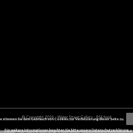
© Copyright
2026
- Water Street
Gallery
-
RSS feed
e stimmen Sie dem Gebrauch von Cookies zur Verbesserung dieser Seite zu.
Für weitere Informationen beachten Sie bitte unsere Datenschutzerklärung. »
Water Street Gallery
4.8
/
5
-
40
Bewertungen @
Google Customer Reviews