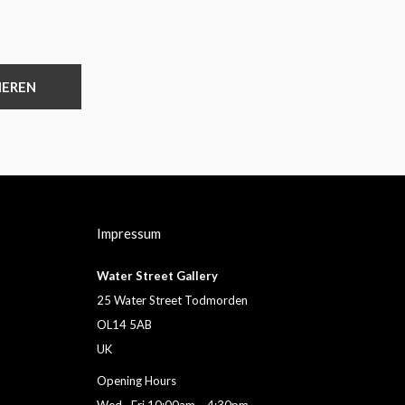
IEREN
Impressum
Water Street Gallery
25 Water Street Todmorden
OL14 5AB
UK
Opening Hours
Wed –Fri 10:00am – 4:30pm