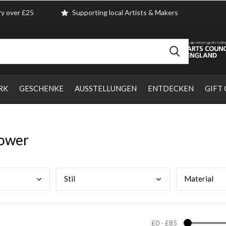
ry over £25
Supporting local Artists & Makers
RK
GESCHENKE
AUSSTELLUNGEN
ENTDECKEN
GIFT
lower
Stil
Mate
rial
£0
-
£85