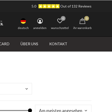
5.0
Out of 132 Reviews
0
0
deutsch
anmelden
wunschzettel
ihr warenkorb
 CARD
ÜBER UNS
KONTAKT