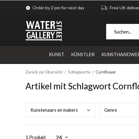
Order by 2 pm for next day
Free UK delive
KUNST
KÜNSTLER
KUNSTHANDWE
Zurück zur Übersicht
Schlagworte
Cornflower
Artikel mit Schlagwort Cornf
Kuns
tenaars en makers
Genr
e
1 Produkt