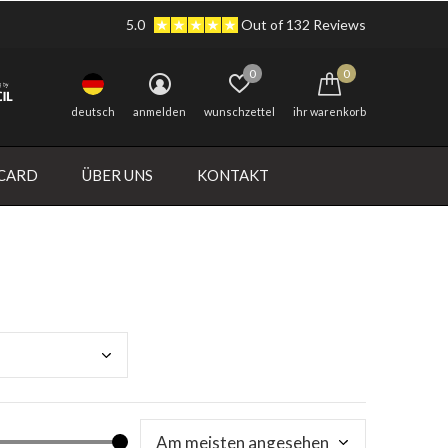
5.0
Out of 132 Reviews
0
0
deutsch
anmelden
wunschzettel
ihr warenkorb
 CARD
ÜBER UNS
KONTAKT