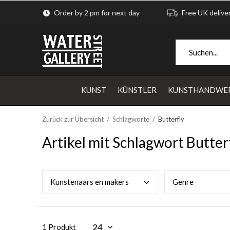
Order by 2 pm for next day
Free UK delive
KUNST
KÜNSTLER
KUNSTHANDWE
Zurück zur Übersicht
Schlagworte
Butterfly
Artikel mit Schlagwort Butter
Kuns
tenaars en makers
Genr
e
1 Produkt