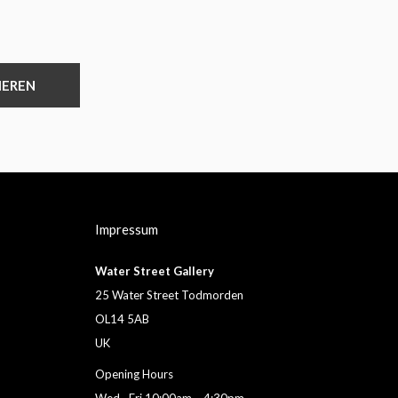
IEREN
Impressum
Water Street Gallery
25 Water Street Todmorden
OL14 5AB
UK
Opening Hours
Wed –Fri 10:00am – 4:30pm