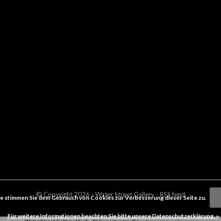
© Copyright
2026
- Water Street
Gallery
-
RSS feed
e stimmen Sie dem Gebrauch von Cookies zur Verbesserung dieser Seite zu.
Für weitere Informationen beachten Sie bitte unsere Datenschutzerklärung. »
Water Street Gallery
4.8
/
5
-
40
Bewertungen @
Google Customer Reviews