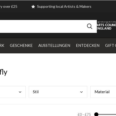
ry over £25
Supporting local Artists & Makers
RK
GESCHENKE
AUSSTELLUNGEN
ENTDECKEN
GIFT
fly
Stil
Mate
rial
£0
-
£75